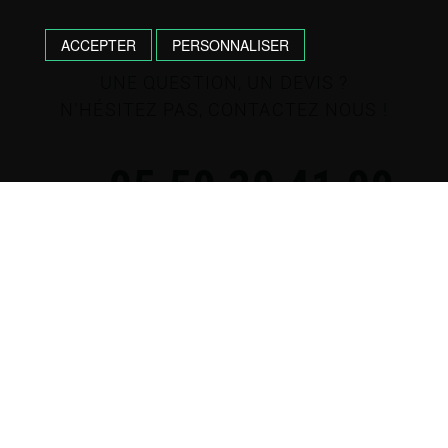
ACCEPTER
PERSONNALISER
UNE QUESTION, UN DEVIS ?
N’HÉSITEZ PAS, CONTACTEZ NOUS !
05 59 30 41 09