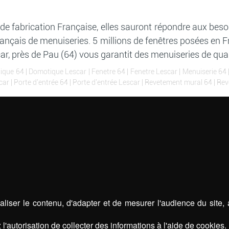
e fabrication Française, elles sauront répondre aux beso
 Français de menuiseries. 5 millions de fenêtres posées en 
scar, près de Pau (64) vous garantit des menuiseries de qua
ique 64
|
Domotique Lescar
|
Fenetre 64
|
Fenetre Lescar
|
Menuiserie 64
car
|
Porte d'entrée 64
|
Porte d'entrée Lescar
|
Revetement mural 64
|
Rev
liser le contenu, d'adapter et de mesurer l'audience du site,
l'autorisation de collecter des informations à l'aide de cookies.