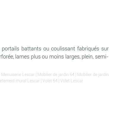
 portails battants ou coulissant fabriqués sur
orée, lames plus ou moins larges, plein, semi-
|
Menuiserie Lescar
|
Mobilier de jardin 64
|
Mobilier de jardin
etement mural Lescar
|
Volet 64
|
Volet Lescar