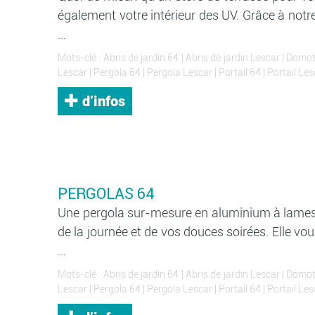
également votre intérieur des UV. Grâce à notre
…
Mots-clé :
Abris de jardin 64
|
Abris de jardin Lescar
|
Domot
Lescar
|
Pergola 64
|
Pergola Lescar
|
Portail 64
|
Portail Les
d’infos
PERGOLAS 64
Une pergola sur-mesure en aluminium à lames o
de la journée et de vos douces soirées. Elle vo
…
Mots-clé :
Abris de jardin 64
|
Abris de jardin Lescar
|
Domot
Lescar
|
Pergola 64
|
Pergola Lescar
|
Portail 64
|
Portail Les