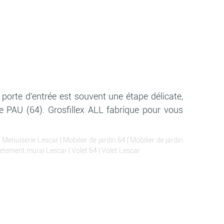
 porte d’entrée est souvent une étape délicate,
PAU (64). Grosfillex ALL fabrique pour vous
|
Menuiserie Lescar
|
Mobilier de jardin 64
|
Mobilier de jardin
etement mural Lescar
|
Volet 64
|
Volet Lescar