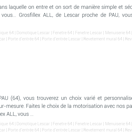
ans laquelle on entre et on sort de manière simple et séc
ez vous… Grosfillex ALL, de Lescar proche de PAU, vous
ique 64
|
Domotique Lescar
|
Fenetre 64
|
Fenetre Lescar
|
Menuiserie 64
car
|
Porte d'entrée 64
|
Porte d'entrée Lescar
|
Revetement mural 64
|
Rev
 (64), vous trouverez un choix varié et personnalisé,
ur-mesure. Faites le choix de la motorisation avec nos par
llex ALL, vous …
ique 64
|
Domotique Lescar
|
Fenetre 64
|
Fenetre Lescar
|
Menuiserie 64
car
|
Porte d'entrée 64
|
Porte d'entrée Lescar
|
Revetement mural 64
|
Rev