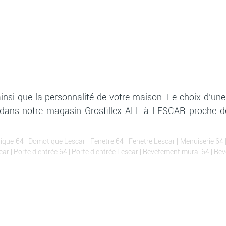
ainsi que la personnalité de votre maison. Le choix d’une
dans notre magasin Grosfillex ALL à LESCAR proche de 
ique 64
|
Domotique Lescar
|
Fenetre 64
|
Fenetre Lescar
|
Menuiserie 64
car
|
Porte d'entrée 64
|
Porte d'entrée Lescar
|
Revetement mural 64
|
Rev