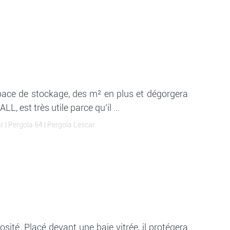
 espace de stockage, des m² en plus et dégorgera
L, est très utile parce qu’il …
ar
|
Pergola 64
|
Pergola Lescar
ité. Placé devant une baie vitrée, il protégera