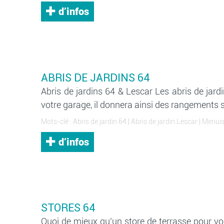
d’infos
ABRIS DE JARDINS 64
Abris de jardins 64 & Lescar Les abris de jardi
votre garage, il donnera ainsi des rangements su
Mots-clé :
Abris de jardin 64
|
Abris de jardin Lescar
|
Menuis
d’infos
STORES 64
Quoi de mieux qu’un store de terrasse pour vou