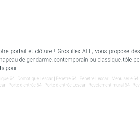
tre portail et clôture ! Grosfillex ALL, vous propose des
chapeau de gendarme, contemporain ou classique, tôle perf
ts pour …
ique 64
|
Domotique Lescar
|
Fenetre 64
|
Fenetre Lescar
|
Menuiserie 64
car
|
Porte d'entrée 64
|
Porte d'entrée Lescar
|
Revetement mural 64
|
Rev