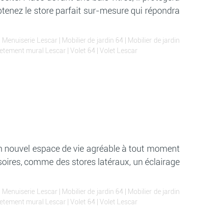
obtenez le store parfait sur-mesure qui répondra
|
Menuiserie Lescar
|
Mobilier de jardin 64
|
Mobilier de jardin
etement mural Lescar
|
Volet 64
|
Volet Lescar
un nouvel espace de vie agréable à tout moment
ssoires, comme des stores latéraux, un éclairage
|
Menuiserie Lescar
|
Mobilier de jardin 64
|
Mobilier de jardin
etement mural Lescar
|
Volet 64
|
Volet Lescar