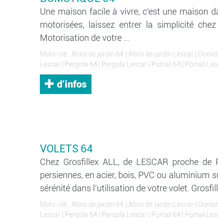
Une maison facile à vivre, c’est une maison d
motorisées, laissez entrer la simplicité ch
Motorisation de votre …
Mots-clé :
Abris de jardin 64
|
Abris de jardin Lescar
|
Domot
Lescar
|
Pergola 64
|
Pergola Lescar
|
Portail 64
|
Portail Les
d’infos
VOLETS 64
Chez Grosfillex ALL, de LESCAR proche de PAU
persiennes, en acier, bois, PVC ou aluminium s
sérénité dans l’utilisation de votre volet. Grosfi
Mots-clé :
Abris de jardin 64
|
Abris de jardin Lescar
|
Domot
Lescar
|
Pergola 64
|
Pergola Lescar
|
Portail 64
|
Portail Les