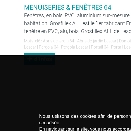
MENUISERIES & FENÊTRES 64
Fenêtres, en bois, PVC, aluminium sur-mesure d
habitation. Grosfillex ALL est le 1er fabricant
fenêtre en PVC, alu, bois. Grosfillex ALL de Le
Mots-clé :
Abris de jardin 64
|
Abris de jardin Lescar
|
Domot
Lescar
|
Pergola 64
|
Pergola Lescar
|
Portail 64
|
Portail Les
d’infos
Nous utilisons des cookies afin de personna
sécurisée.
En naviguant sur le site, vous nous accordez 