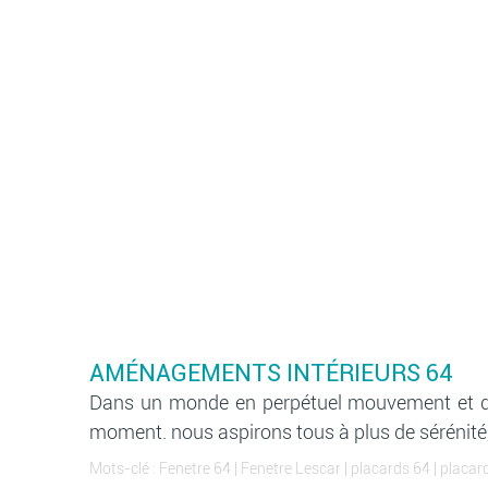
AMÉNAGEMENTS INTÉRIEURS 64
Dans un monde en perpétuel mouvement et qui
moment. nous aspirons tous à plus de sérénité,
Mots-clé :
Fenetre 64
|
Fenetre Lescar
|
placards 64
|
placar