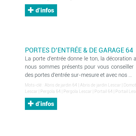
d’infos
PORTES D’ENTRÉE & DE GARAGE 64
La porte d’entrée donne le ton, la décoration 
nous sommes présents pour vous conseiller 
des portes d’entrée sur-mesure et avec nos …
Mots-clé :
Abris de jardin 64
|
Abris de jardin Lescar
|
Domot
Lescar
|
Pergola 64
|
Pergola Lescar
|
Portail 64
|
Portail Les
d’infos