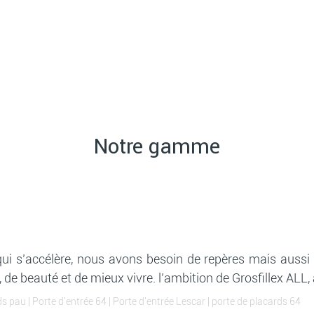
Notre gamme
 s’accélère, nous avons besoin de repères mais aussi d
 de beauté et de mieux vivre. l’ambition de Grosfillex A
ds pau
|
Porte d'entrée 64
|
Porte d'entrée Lescar
|
porte de placards 64