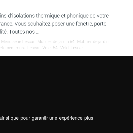
ins d’isolations thermique et phonique de votre
France. Vous souhaitez poser une fenêtre, porte-
lité. Toutes nos …
|
Menuiserie Lescar
|
Mobilier de jardin 64
|
Mobilier de jardin
etement mural Lescar
|
Volet 64
|
Volet Lescar
 ainsi que pour garantir une expérience plus