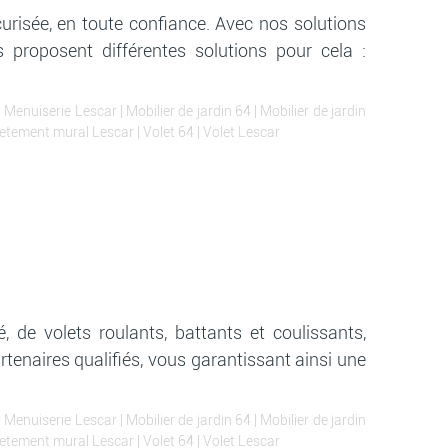
urisée, en toute confiance. Avec nos solutions
 proposent différentes solutions pour cela :
|
Menuiserie Lescar
|
Mobilier de jardin 64
|
Mobilier de jardin
etement mural Lescar
|
Volet 64
|
Volet Lescar
 de volets roulants, battants et coulissants,
tenaires qualifiés, vous garantissant ainsi une
|
Menuiserie Lescar
|
Mobilier de jardin 64
|
Mobilier de jardin
etement mural Lescar
|
Volet 64
|
Volet Lescar