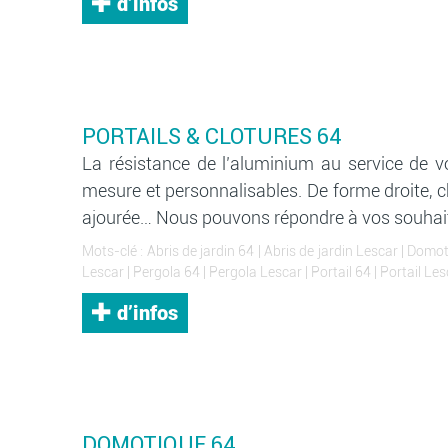
d’infos
PORTAILS & CLOTURES 64
La résistance de l’aluminium au service de vo
mesure et personnalisables. De forme droite, 
ajourée… Nous pouvons répondre à vos souhai
Mots-clé :
Abris de jardin 64
|
Abris de jardin Lescar
|
Domot
Lescar
|
Pergola 64
|
Pergola Lescar
|
Portail 64
|
Portail Les
d’infos
DOMOTIQUE 64