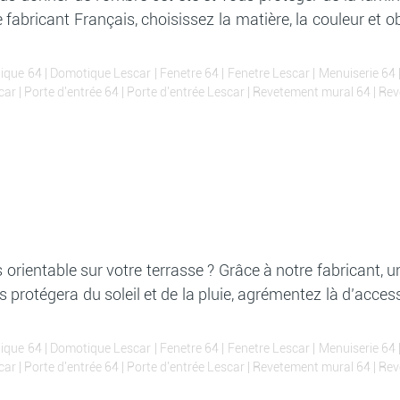
 fabricant Français, choisissez la matière, la couleur et 
ique 64
|
Domotique Lescar
|
Fenetre 64
|
Fenetre Lescar
|
Menuiserie 64
car
|
Porte d'entrée 64
|
Porte d'entrée Lescar
|
Revetement mural 64
|
Rev
rientable sur votre terrasse ? Grâce à notre fabricant, 
us protégera du soleil et de la pluie, agrémentez là d’acce
ique 64
|
Domotique Lescar
|
Fenetre 64
|
Fenetre Lescar
|
Menuiserie 64
car
|
Porte d'entrée 64
|
Porte d'entrée Lescar
|
Revetement mural 64
|
Rev