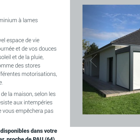
uminium à lames
vel espace de vie
ournée et de vos douces
leil et de la pluie,
comme des stores
ifférentes motorisations,
e.
 de la maison, selon les
ésiste aux intempéries
 ne vous empêchera pas
 disponibles dans votre
ar, proche de PAU (64)