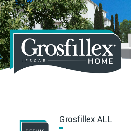
Aller
au
contenu
principal
Grosfillex ALL