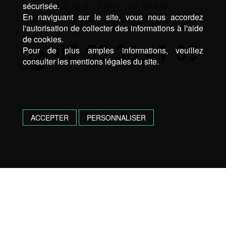
sécurisée.
UNE QUESTION, UN DEVIS ?
En naviguant sur le site, vous nous accordez
N’HÉSITEZ PAS, CONTACTEZ NOUS !
l'autorisation de collecter des informations à l'aide
de cookies.
05 59 30 41 09
Pour de plus amples informations, veuillez
consulter les mentions légales du site.
ACCEPTER
PERSONNALISER